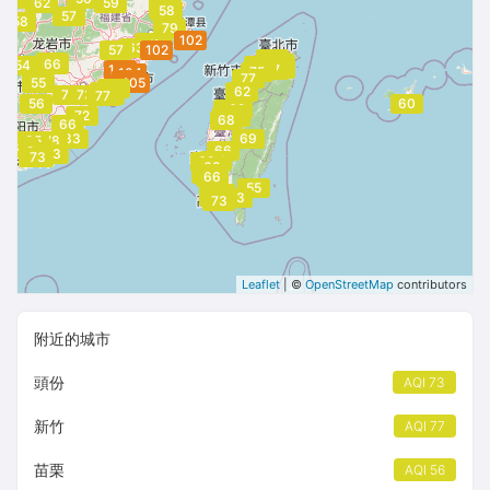
62
59
70
64
58
57
58
79
102
71
66
59
71
63
57
102
66
66
73
73
86
66
69
73
54
75
71
76
69
73
74
73
73
104
75
77
75
106
104
77
105
55
105
96
93
62
73
89
73
83
77
75
56
60
68
62
62
63
72
62
64
68
66
83
69
64
85
78
86
83
66
83
83
83
83
77
73
65
69
68
66
66
55
64
66
69
83
63
73
Leaflet
| ©
OpenStreetMap
contributors
附近的城市
頭份
AQI 73
新竹
AQI 77
苗栗
AQI 56