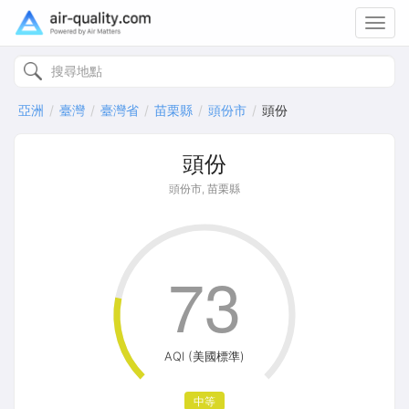
Toggl
navig
亞洲
臺灣
臺灣省
苗栗縣
頭份市
頭份
頭份
頭份市, 苗栗縣
73
AQI (美國標準)
中等