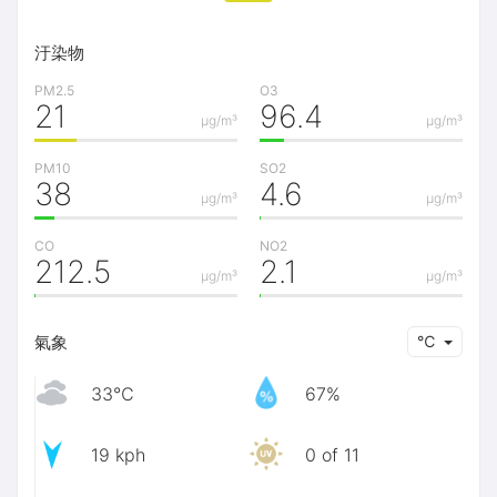
汙染物
PM2.5
O3
21
96.4
μg/m³
μg/m³
PM10
SO2
38
4.6
μg/m³
μg/m³
CO
NO2
212.5
2.1
μg/m³
μg/m³
氣象
℃
33℃
67%
19 kph
0 of 11