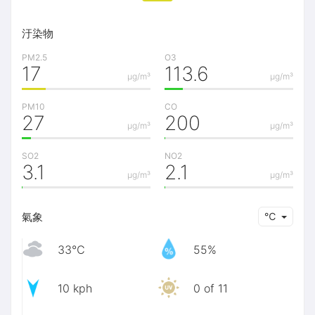
汙染物
PM2.5
O3
17
113.6
μg/m³
μg/m³
PM10
CO
27
200
μg/m³
μg/m³
SO2
NO2
3.1
2.1
μg/m³
μg/m³
氣象
℃
33℃
55%
10 kph
0 of 11