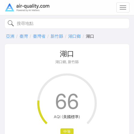
Toggl
navig
亞洲
臺灣
臺灣省
新竹縣
湖口鄉
湖口
湖口
湖口鄉, 新竹縣
66
AQI (美國標準)
中等