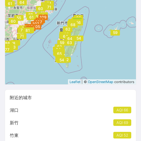
58
62
64
74
61
70
66
74
71
60
59
79
81
63
75
70
61
109
55
85
60
109
57
71
64
60
50
54
62
107
61
65
64
56
59
56
56
54
107
68
105
105
71
105
103
62
101
71
99
81
93
59
75
65
62
65
71
62
64
54
64
75
59
63
66
86
78
83
83
63
83
81
79
64
77
64
62
71
65
66
64
63
62
62
54
Leaflet
| ©
OpenStreetMap
contributors
附近的城市
湖口
AQI 66
新竹
AQI 69
竹東
AQI 52