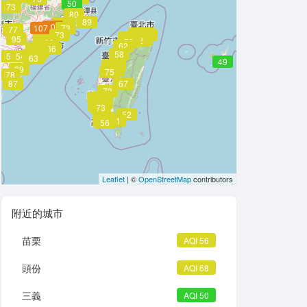
65
58
50
73
80
89
79
90
79
85
107
107
73
77
69
66
73
52
60
60
68
68
66
71
69
66
75
66
64
95
62
73
71
66
66
88
73
62
73
83
88
62
86
56
86
56
64
58
54
56
54
64
62
60
63
49
69
64
73
73
70
89
73
68
75
78
87
67
73
74
85
85
66
66
75
73
52
54
58
61
64
61
60
56
Leaflet
| ©
OpenStreetMap
contributors
附近的城市
苗栗
AQI 56
頭份
AQI 68
三義
AQI 50