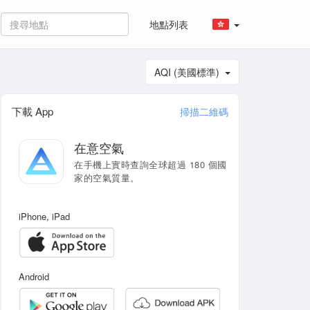
地點列表
AQI (美國標準)
下載 App
掃描二維碼
在意空氣
在手機上實時查詢全球超過 180 個國
家的空氣質量。
iPhone, iPad
Android