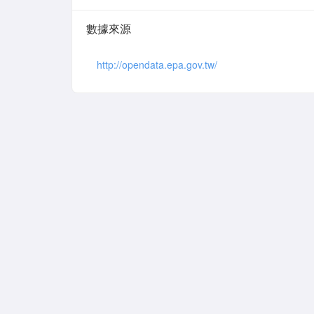
數據來源
http://opendata.epa.gov.tw/