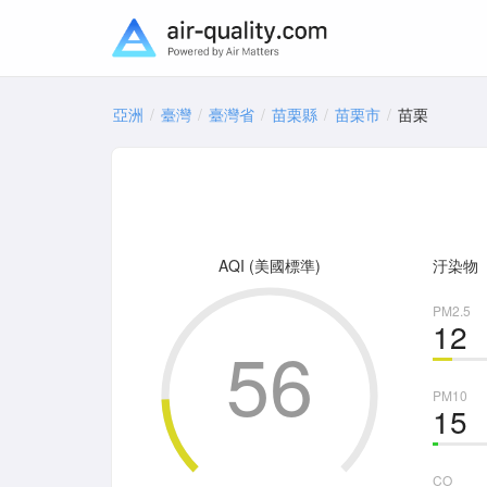
亞洲
臺灣
臺灣省
苗栗縣
苗栗市
苗栗
AQI (美國標準)
汙染物
PM2.5
12
56
PM10
15
CO