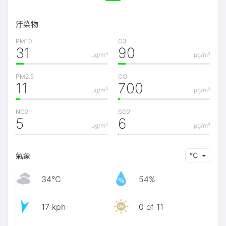
汙染物
PM10
O3
31
90
μg/m³
μg/m³
PM2.5
CO
11
700
μg/m³
μg/m³
NO2
SO2
5
6
μg/m³
μg/m³
氣象
℃
34℃
54%
17 kph
0 of 11