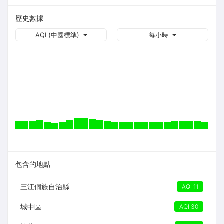
歷史數據
AQI (中國標準)
每小時
包含的地點
三江侗族自治縣
AQI 11
城中區
AQI 30