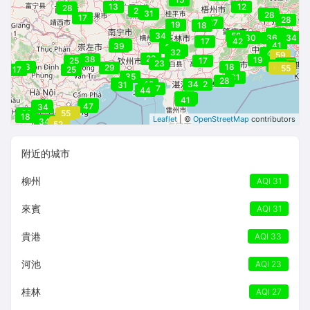
13
12
29
28
26
31
29
28
17
28
27
19
18
33
33
33
31
34
50
29
32
30
33
36
34
17
42
36
31
36
41
39
32
31
32
43
47
59
22
38
19
25
17
23
49
48
45
45
56
49
18
18
43
29
62
43
43
47
70
52
55
17
25
35
31
28
31
42
34
32
31
37
44
39
36
41
42
34
33
47
34
53
20
55
18
Leaflet
| ©
OpenStreetMap
contributors
37
34
51
52
附近的城市
柳州
AQI 31
來賓
AQI 31
貴港
AQI 33
河池
AQI 23
桂林
AQI 27