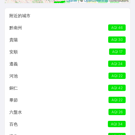
45
Leaflet
| ©
OpenStreetMap
contributors
51
23
40
36
附近的城市
黔南州
AQI 46
貴陽
AQI 30
安順
AQI 17
遵義
AQI 24
河池
AQI 22
銅仁
AQI 42
畢節
AQI 22
六盤水
AQI 26
百色
AQI 34