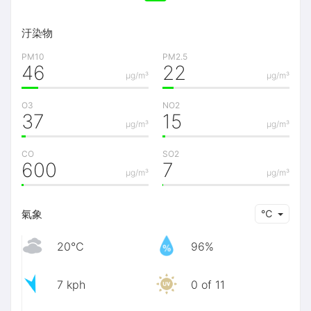
汙染物
PM10
PM2.5
46
22
μg/m³
μg/m³
O3
NO2
37
15
μg/m³
μg/m³
CO
SO2
600
7
μg/m³
μg/m³
氣象
℃
20℃
96%
7 kph
0 of 11