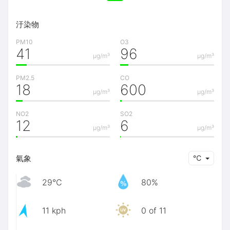
汙染物
PM10
O3
41
96
μg/m³
μg/m³
PM2.5
CO
18
600
μg/m³
μg/m³
NO2
SO2
12
6
μg/m³
μg/m³
氣象
℃
29℃
80%
11 kph
0 of 11