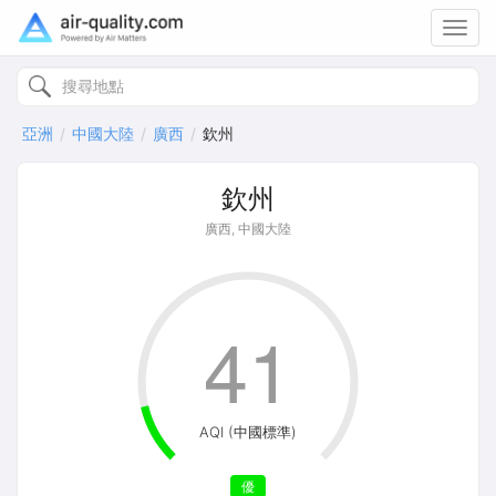
Toggl
navig
亞洲
中國大陸
廣西
欽州
欽州
廣西, 中國大陸
41
AQI (中國標準)
優