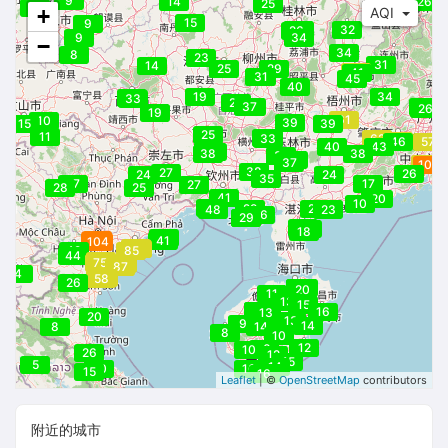
9
14
26
25
8
+
AQI
15
9
33
28
32
26
9
34
−
34
8
23
31
14
25
29
54
41
36
31
45
40
19
34
34
33
29
37
37
42
26
19
61
10
39
43
15
39
25
11
38
33
62
52
46
50
57
54
40
43
49
37
39
38
38
37
40
37
70
107
38
27
26
24
24
35
27
17
27
28
25
41
19
20
10
45
29
24
20
48
23
26
32
29
18
19
18
37
104
101
41
104
81
79
49
85
44
91
75
88
87
4
62
58
26
21
21
22
17
20
11
13
15
13
13
16
13
20
13
9
14
8
14
8
10
12
10
10
26
12
15
5
14
20
16
15
18
16
Leaflet
| ©
OpenStreetMap
contributors
附近的城市