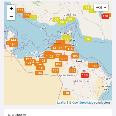
+
AQI
65
141
90
−
141
114
114
178
95
68
69
97
88
79
79
76
84
84
144
129
129
131
142
138
135
136
136
135
134
130
145
151
147
148
149
136
138
149
136
141
145
114
135
137
137
131
135
135
132
132
130
132
132
125
102
128
130
105
125
118
122
118
115
122
127
128
126
121
124
108
119
113
112
112
113
114
111
107
142
104
166
118
Leaflet
| ©
OpenStreetMap
contributors
附近的城市