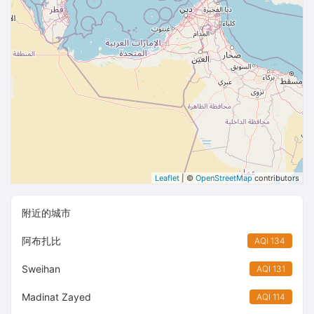
Leaflet
| ©
OpenStreetMap
contributors
附近的城市
阿布扎比
AQI 134
Sweihan
AQI 131
Madinat Zayed
AQI 114