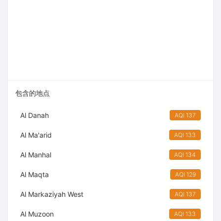
包含的地点
Al Danah
AQI 137
Al Ma'arid
AQI 133
Al Manhal
AQI 134
Al Maqta
AQI 129
Al Markaziyah West
AQI 137
Al Muzoon
AQI 133