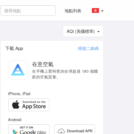
地點列表
AQI (美國標準)
下載 App
掃描二維碼
在意空氣
在手機上實時查詢全球超過 180 個國
家的空氣質量。
iPhone, iPad
Android