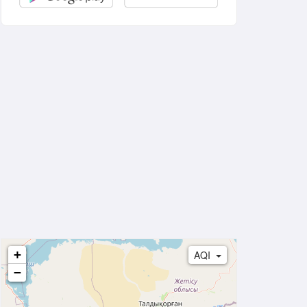
+
AQI
−