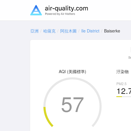
亞洲
哈薩克
阿拉木圖
Ile District
Baiserke
I
AQI (美國標準)
汙染物
PM2.5
12.
57