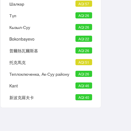
Шалкар
AQI 57
Түп
AQI 26
Кызыл-Суу
AQI 26
Bokonbayevo
AQI 22
普爾熱瓦爾斯基
AQI 26
托克馬克
AQI 51
Теплоключенка, Ак-Суу району
AQI 26
Kant
AQI 46
新波克羅夫卡
AQI 40