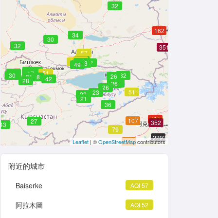
32
162
34
30
32
351
57
52
53
50
45
52
52
57
52
24
49
42
43
49
37
37
46
32
37
29
40
32
32
32
51
32
17
37
26
30
32
26
31
38
42
28
26
26
26
51
23
22
21
36
191
107
27
126
352
43
79
2293
127
Leaflet
| ©
OpenStreetMap
contributors
附近的城市
Baiserke
AQI 57
阿拉木圖
AQI 52