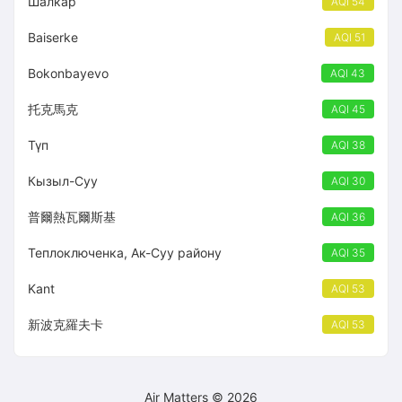
Шалкар
AQI 54
Baiserke
AQI 51
Bokonbayevo
AQI 43
托克馬克
AQI 45
Түп
AQI 38
Кызыл-Суу
AQI 30
普爾熱瓦爾斯基
AQI 36
Теплоключенка, Ак-Суу району
AQI 35
Kant
AQI 53
新波克羅夫卡
AQI 53
Air Matters © 2026