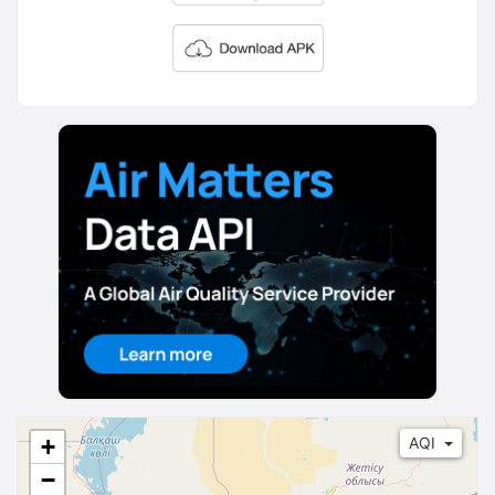
+
AQI
−