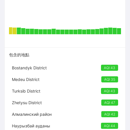
包含的地點
Bostandyk District
AQI 43
Medeu District
AQI 35
Turksib District
AQI 43
Zhetysu District
AQI 47
Алмалинский район
AQI 42
Наурызбай ауданы
AQI 44