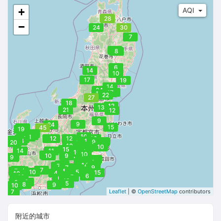
--
+
AQI
27
--
28
−
24
30
--
--
7
9
--
8
--
--
--
6
14
10
17
19
14
24
20
17
17
22
27
19
18
12
13
21
12
9
9
24
15
19
45
19
22
23
9
10
21
24
11
12
12
10
18
19
24
10
9
9
14
9
20
12
10
12
8
10
9
15
10
14
11
9
10
10
7
10
9
9
7
12
12
11
7
9
7
12
9
14
11
14
7
7
9
7
7
7
14
9
7
4
10
10
5
7
15
4
10
2
6
10
5
6
10
7
9
12
9
8
8
5
8
9
10
8
7
Leaflet
| ©
OpenStreetMap
contributors
附近的城市