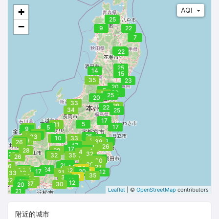
--
+
AQI
24
--
25
−
9
22
--
--
7
7
--
22
--
--
--
25
14
15
35
23
20
5
15
22
29
25
20
32
33
29
22
34
25
17
5
31
17
31
5
9
33
34
4
25
33
28
10
33
25
27
27
29
31
23
19
12
39
26
39
20
17
34
26
34
17
24
28
28
34
41
32
27
25
7
32
35
26
14
33
34
37
30
41
36
17
37
48
39
25
36
14
27
64
10
24
45
34
32
17
19
20
56
12
31
33
36
35
39
59
30
34
37
15
32
19
17
48
25
12
37
30
20
Leaflet
| ©
OpenStreetMap
contributors
25
21
附近的城市