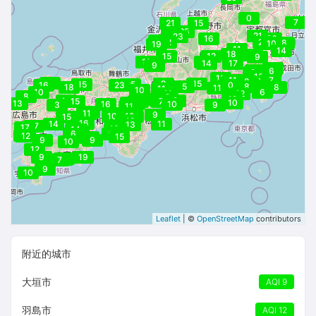
0
7
21
15
25
25
21
23
16
26
18
22
22
22
8
10
19
14
11
14
18
17
15
12
9
13
11
6
14
17
9
2
10
11
6
9
10
10
13
13
11
7
8
10
9
15
15
15
25
16
23
10
5
8
8
18
8
11
11
10
10
6
11
12
8
9
12
12
12
11
9
15
12
7
14
10
13
11
16
10
3
9
11
13
11
8
17
9
7
10
8
12
12
15
14
8
13
16
14
11
13
17
17
10
13
14
10
9
6
8
10
12
12
12
15
11
9
9
10
12
9
19
8
6
7
9
10
Leaflet
| ©
OpenStreetMap
contributors
附近的城市
大垣市
AQI 9
羽島市
AQI 12