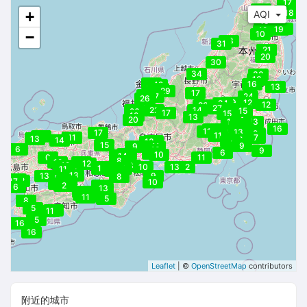
17
22
23
18
+
AQI
15
18
19
19
−
10
18
31
17
21
20
30
34
30
16
29
16
42
13
31
29
17
26
27
24
9
26
29
12
24
12
26
27
21
25
22
14
15
26
17
15
19
13
20
11
13
12
8
11
16
13
9
12
11
13
17
10
9
11
5
12
11
7
14
13
8
14
12
8
13
7
15
9
9
11
6
10
9
6
8
15
10
11
14
10
0
11
8
12
11
12
12
8
16
10
13
12
10
11
10
11
7
11
11
10
13
9
13
9
8
16
12
17
10
6
9
10
2
2
10
6
13
10
9
9
11
5
8
8
5
9
11
5
16
16
Leaflet
| ©
OpenStreetMap
contributors
附近的城市