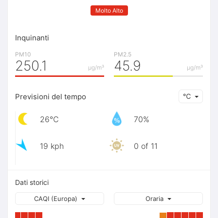
Molto Alto
Inquinanti
PM10
PM2.5
250.1
45.9
μg/m³
μg/m³
Previsioni del tempo
℃
26℃
70%
19 kph
0 of 11
Dati storici
CAQI (Europa)
Oraria