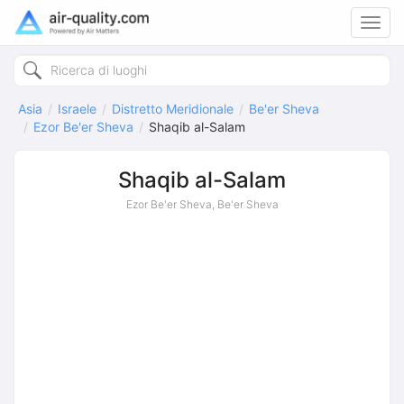
Toggl
navig
Asia
Israele
Distretto Meridionale
Be'er Sheva
Ezor Be'er Sheva
Shaqib al-Salam
Shaqib al-Salam
Ezor Be'er Sheva, Be'er Sheva