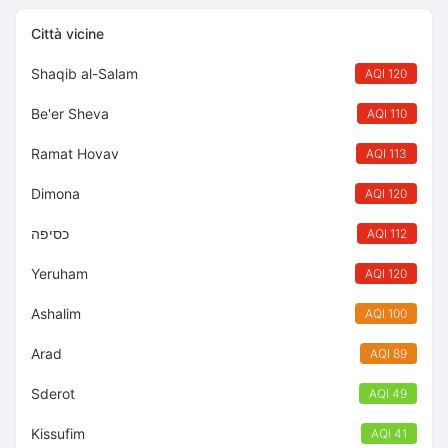
Città vicine
Shaqib al-Salam
AQI 120
Be'er Sheva
AQI 110
Ramat Hovav
AQI 113
Dimona
AQI 120
כסיפה
AQI 112
Yeruham
AQI 120
Ashalim
AQI 100
Arad
AQI 89
Sderot
AQI 49
Kissufim
AQI 41