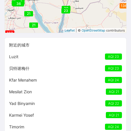
33
40
40
40
38
38
36
34
136
30
23
21
21
21
Leaflet
| ©
OpenStreetMap
contributors
169
169
169
附近的城市
Luzit
AQI 23
贝特谢梅什
AQI 23
Kfar Menahem
AQI 24
Mesilat Zion
AQI 21
Yad Binyamin
AQI 22
Karmei Yosef
AQI 21
Timorim
AQI 24