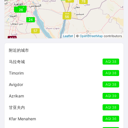
78
26
36
36
36
27
27
26
25
59
56
24
24
57
Leaflet
| ©
OpenStreetMap
contributors
467
467
467
附近的城市
马拉奇城
AQI 38
Timorim
AQI 38
Avigdor
AQI 38
Azrikam
AQI 39
甘亚夫内
AQI 38
Kfar Menahem
AQI 36