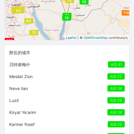
52
50
58
68
68
68
60
60
60
60
116
21
18
64
64
75
Leaflet
| ©
OpenStreetMap
contributors
166
166
166
附近的城市
贝特谢梅什
AQI 41
Mesilat Zion
AQI 32
Neve Ilan
AQI 38
Luzit
AQI 39
Kiryat Ye'arim
AQI 38
Karmei Yosef
AQI 25