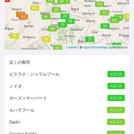
38
41
43
68
26
32
87
22
54
82
41
44
24
33
18
13
24
36
75
55
21
14
Leaflet
| ©
OpenStreetMap
contributors
50
近くの都市
ビスラク・ジャラルプール
AQI 24
ノイダ
AQI 24
ガーズィヤーバード
AQI 24
ルハラプール
AQI 34
Dadri
AQI 33
Greater Noida
AQI 34