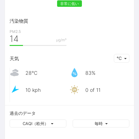
非常に低い
汚染物質
PM2.5
14
μg/m³
天気
℃
28℃
83%
10 kph
0 of 11
過去のデータ
CAQI（欧州）
毎時