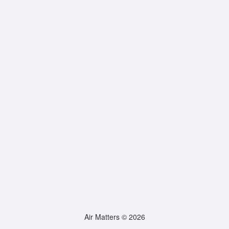
Air Matters © 2026