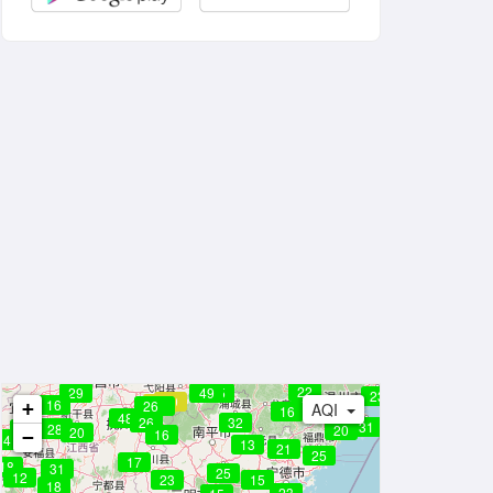
22
29
48
49
45
23
59
59
16
26
26
+
AQI
29
16
22
48
22
26
32
31
25
28
32
28
20
20
16
−
32
34
13
21
25
17
18
31
25
12
23
15
18
23