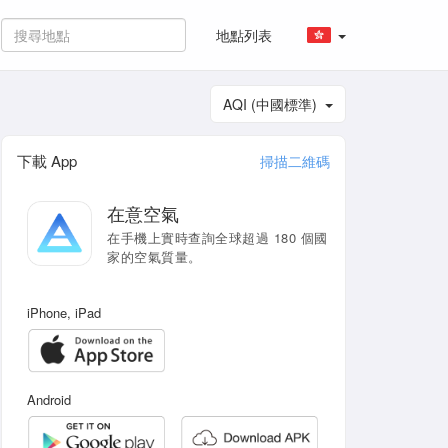
地點列表
AQI (中國標準)
下載 App
掃描二維碼
在意空氣
在手機上實時查詢全球超過 180 個國
家的空氣質量。
iPhone, iPad
Android