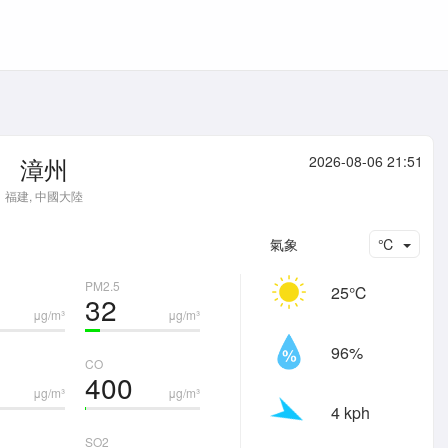
漳州
2026-08-06 21:51
福建, 中國大陸
氣象
℃
PM2.5
25℃
32
μg/m³
μg/m³
96%
CO
400
μg/m³
μg/m³
4 kph
SO2