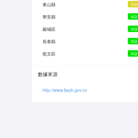
東山縣
AQI
華安縣
AQI
薌城區
AQI
長泰縣
AQI
龍文區
AQI
數據來源
http://www.fjepb.gov.cn