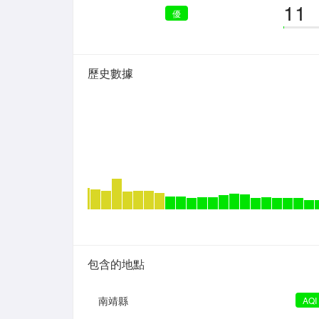
11
優
歷史數據
包含的地點
南靖縣
AQI