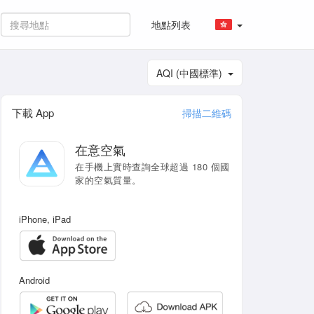
地點列表
AQI (中國標準)
下載 App
掃描二維碼
在意空氣
在手機上實時查詢全球超過 180 個國
家的空氣質量。
iPhone, iPad
Android