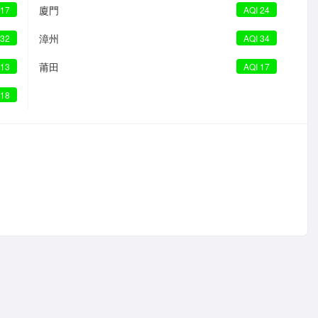
廈門
 17
AQI 24
漳州
 32
AQI 34
莆田
 13
AQI 17
 18