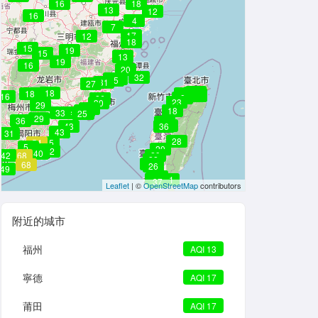
16
18
13
12
16
4
7
17
12
18
15
19
15
19
13
19
16
20
32
17
17
15
31
27
8
18
10
8
18
29
23
19
8
10
26
8
8
16
8
32
26
23
30
29
23
33
18
33
34
25
24
29
36
26
36
33
43
36
43
31
28
72
54
45
50
20
42
42
42
40
42
68
29
22
20
68
26
49
28
44
30
21
37
Leaflet
| ©
OpenStreetMap
contributors
附近的城市
福州
AQI 13
寧德
AQI 17
莆田
AQI 17