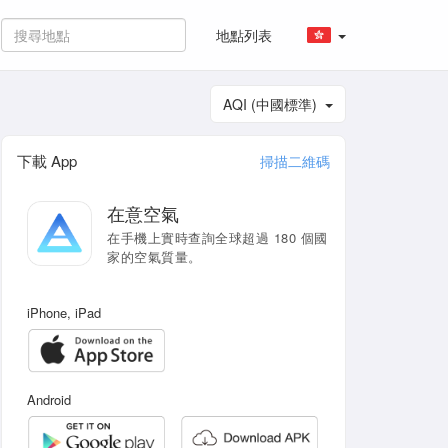
地點列表
AQI (中國標準)
下載 App
掃描二維碼
在意空氣
在手機上實時查詢全球超過 180 個國
家的空氣質量。
iPhone, iPad
Android