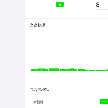
8
優
歷史數據
包含的地點
大新縣
AQI