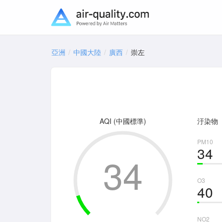
亞洲
中國大陸
廣西
崇左
AQI (中國標準)
汙染物
PM10
34
34
O3
40
NO2