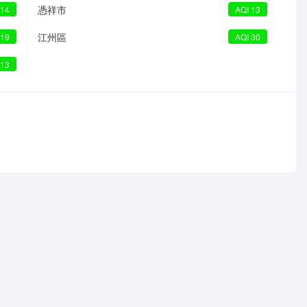
憑祥市
 14
AQI 13
江州區
 19
AQI 30
 13