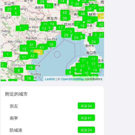
25
14
31
29
21
30
29
11
37
4
38
17
23
47
43
4
46
48
54
38
35
41
39
42
36
37
42
23
34
13
42
19
7
14
17
7
13
29
29
16
24
24
34
33
29
37
26
25
24
32
26
24
24
27
17
31
28
18
31
39
38
13
43
13
42
39
50
54
1
43
42
11
16
16
16
13
17
11
11
13
2
14
10
16
10
17
19
12
9
14
6
9
8
10
12
10
10
18
10
Leaflet
| ©
OpenStreetMap
contributors
14
3
7
23
7
15
13
附近的城市
崇左
AQI 34
南寧
AQI 41
防城港
AQI 24