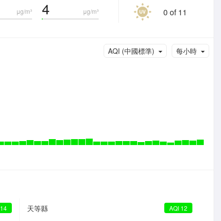
4
0 of 11
μg/m³
μg/m³
AQI (中國標準)
每小時
天等縣
 14
AQI 12