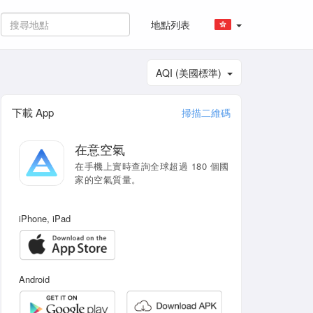
地點列表
AQI (美國標準)
下載 App
掃描二維碼
在意空氣
在手機上實時查詢全球超過 180 個國
家的空氣質量。
iPhone, iPad
Android