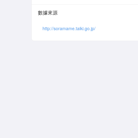
數據來源
http://soramame.taiki.go.jp/