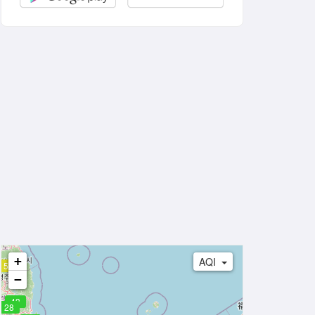
+
AQI
54
−
43
28