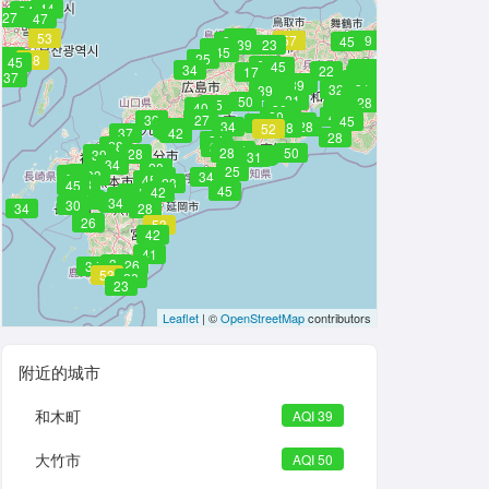
44
34
27
27
47
53
53
12
35
57
39
32
45
39
23
39
45
39
25
25
58
58
45
50
45
40
34
33
22
17
34
37
34
39
38
50
39
24
42
37
32
35
31
31
39
40
39
39
21
39
50
28
45
43
40
34
34
30
34
45
20
38
32
41
23
39
27
45
14
39
34
28
42
28
52
34
37
42
28
34
28
34
23
28
50
35
28
39
28
23
31
34
28
25
34
37
33
35
34
34
45
23
28
45
45
42
17
39
25
17
28
34
30
34
28
26
53
42
41
37
26
34
28
53
28
23
Leaflet
| ©
OpenStreetMap
contributors
附近的城市
和木町
AQI 39
大竹市
AQI 50