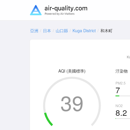
亞洲
日本
山口縣
Kuga District
和木町
K
AQI (美國標準)
汙染物
PM2.5
7
39
NO2
8.2