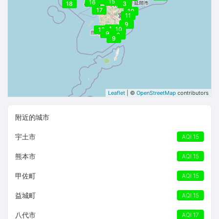
15
15
16
18
3
17
10
11
9
11
10
12
12
9
6
9
Leaflet
| ©
OpenStreetMap
contributors
附近的城市
宇土市
AQI 15
熊本市
AQI 15
甲佐町
AQI 15
益城町
AQI 15
八代市
AQI 17