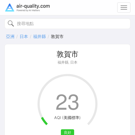
Toggl
navig
亞洲
日本
福井縣
敦賀市
敦賀市
福井縣, 日本
23
AQI (美國標準)
良好