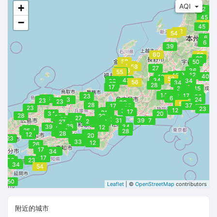
+
AQI
12
45
−
53
45
52
54
38
6
6
39
60
52
28
58
50
60
58
27
53
56
36
34
55
39
12
45
40
12
52
39
39
43
34
34
39
56
34
27
28
17
34
45
37
34
45
23
33
40
14
17
23
12
33
6
23
16
3
24
25
23
26
23
28
23
30
52
28
37
17
45
23
31
23
12
34
28
17
28
31
25
34
20
28
23
28
28
27
28
23
31
31
39
17
34
27
28
25
19
27
28
28
28
12
39
34
12
26
39
25
23
27
28
28
23
28
20
12
20
29
24
23
31
33
12
26
27
17
50
34
17
34
30
23
23
34
54
50
Leaflet
| ©
OpenStreetMap
contributors
附近的城市