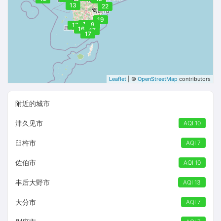
13
22
19
12
9
12
12
16
17
17
Leaflet
| ©
OpenStreetMap
contributors
附近的城市
津久见市
AQI 10
臼杵市
AQI 7
佐伯市
AQI 10
丰后大野市
AQI 13
大分市
AQI 7