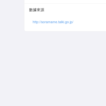
數據來源
http://soramame.taiki.go.jp/