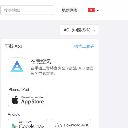
地點列表
AQI (中國標準)
下載 App
掃描二維碼
在意空氣
在手機上實時查詢全球超過 180 個國
家的空氣質量。
iPhone, iPad
Android