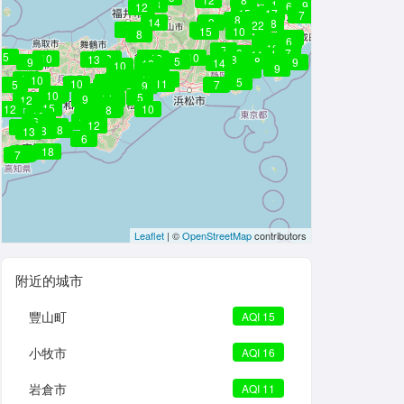
12
15
13
11
9
6
12
15
9
17
7
8
15
14
9
18
22
9
8
7
15
10
8
3
21
18
6
11
10
12
8
7
8
7
11
5
3
10
10
8
9
12
13
8
5
8
8
9
9
14
12
10
9
15
9
10
8
8
9
14
10
10
10
9
15
9
5
8
10
11
5
7
9
9
9
8
12
10
9
8
7
5
9
8
14
8
12
9
13
10
15
9
12
10
8
9
10
5
8
6
6
6
11
7
12
10
11
8
8
13
6
18
9
9
7
Leaflet
| ©
OpenStreetMap
contributors
附近的城市
豐山町
AQI 15
小牧市
AQI 16
岩倉市
AQI 11