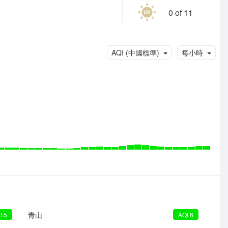
0 of 11
AQI (中國標準)
每小時
青山
 15
AQI 6