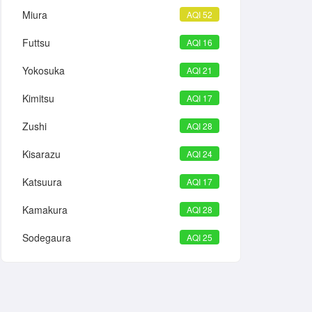
Miura
AQI 52
Futtsu
AQI 16
Yokosuka
AQI 21
Kimitsu
AQI 17
Zushi
AQI 28
Kisarazu
AQI 24
Katsuura
AQI 17
Kamakura
AQI 28
Sodegaura
AQI 25