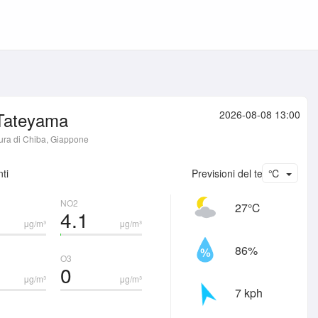
Tateyama
2026-08-08 13:00
tura di Chiba, Giappone
ti
Previsioni del tempo
℃
NO2
27℃
4.1
μg/m³
μg/m³
86%
O3
0
μg/m³
μg/m³
7 kph