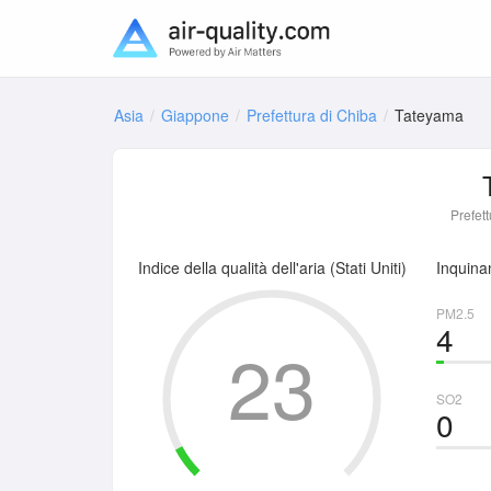
Asia
Giappone
Prefettura di Chiba
Tateyama
Prefet
Indice della qualità dell'aria (Stati Uniti)
Inquinan
PM2.5
4
23
SO2
0