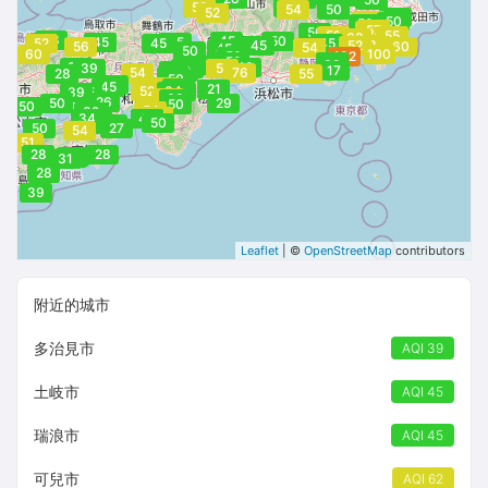
46
52
50
54
50
52
39
54
50
50
50
54
55
57
50
52
55
63
28
45
50
50
45
45
52
45
45
45
52
83
56
60
54
45
50
60
100
50
102
50
50
45
39
39
43
39
45
51
44
17
42
54
76
28
55
50
50
36
45
51
39
37
21
52
49
34
31
39
35
60
38
26
50
29
50
50
54
23
32
23
58
34
28
38
40
50
28
50
27
54
51
28
28
34
17
31
28
39
Leaflet
| ©
OpenStreetMap
contributors
附近的城市
多治見市
AQI 39
土岐市
AQI 45
瑞浪市
AQI 45
可兒市
AQI 62