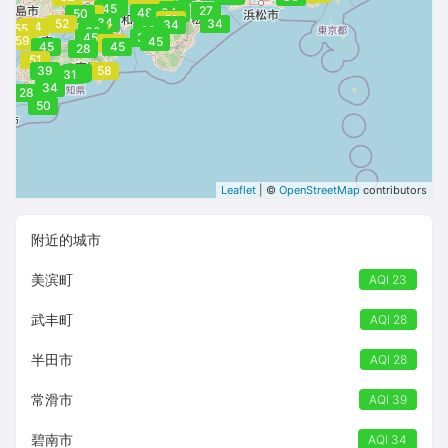
39
43
45
51
45
34
27
48
42
34
44
50
51
45
52
34
52
34
34
54
55
28
34
39
52
34
45
30
34
39
58
59
45
56
45
45
28
51
39
58
28
17
31
34
28
50
Leaflet
| ©
OpenStreetMap
contributors
附近的城市
美滨町
AQI 23
武丰町
AQI 28
半田市
AQI 28
常滑市
AQI 39
碧南市
AQI 34