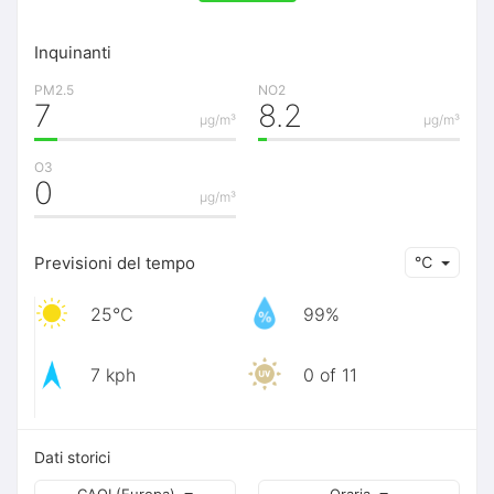
Inquinanti
PM2.5
NO2
7
8.2
μg/m³
μg/m³
O3
0
μg/m³
Previsioni del tempo
℃
25℃
99%
7 kph
0 of 11
Dati storici