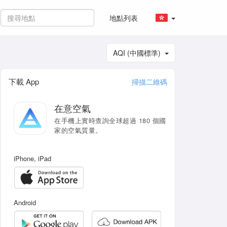
地點列表
AQI (中國標準)
下載 App
掃描二維碼
在意空氣
在手機上實時查詢全球超過 180 個國
家的空氣質量。
iPhone, iPad
Android