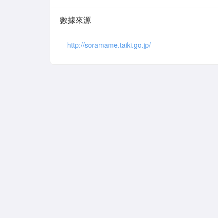
數據來源
http://soramame.taiki.go.jp/