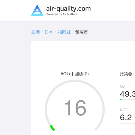
亞洲
日本
福岡縣
飯塚市
AQI (中國標準)
汙染物
O3
49.
16
NO2
6.2