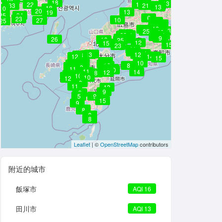
19
18
18
8
19
13
16
22
15
33
21
23
13
18
10
20
13
19
19
25
24
6
23
10
27
25
9
25
21
21
16
28
23
25
19
23
26
28
22
10
9
8
19
9
26
9
19
16
25
12
15
15
23
20
11
6
15
17
13
12
13
5
12
14
15
9
11
10
13
12
12
12
8
9
10
10
13
6
11
10
11
14
12
8
11
10
10
11
10
12
8
11
13
9
9
5
9
11
15
9
12
9
8
8
8
Leaflet
| ©
OpenStreetMap
contributors
附近的城市
飯塚市
AQI 16
田川市
AQI 13