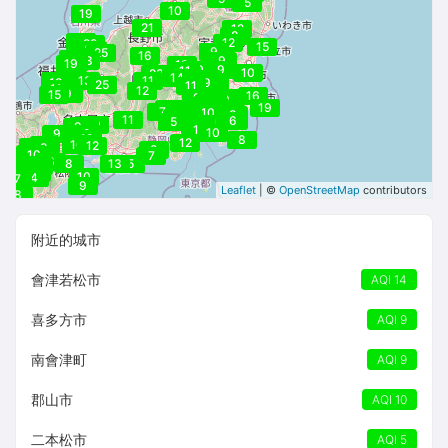
5
10
19
21
12
8
25
12
29
15
30
9
25
16
18
23
9
16
19
19
10
9
11
10
23
14
11
18
13
11
6
18
9
25
11
11
12
9
15
16
9
13
9
10
13
13
19
10
11
13
7
10
6
8
8
11
6
5
9
11
10
5
8
9
10
10
9
8
10
8
12
9
10
10
12
9
9
9
8
8
8
10
7
6
8
13
5
6
8
7
5
10
8
3
7
10
4
7
9
Leaflet
| ©
OpenStreetMap
contributors
8
附近的城市
會津若松市
AQI 14
喜多方市
AQI 9
南會津町
AQI 9
郡山市
AQI 10
二本松市
AQI 5