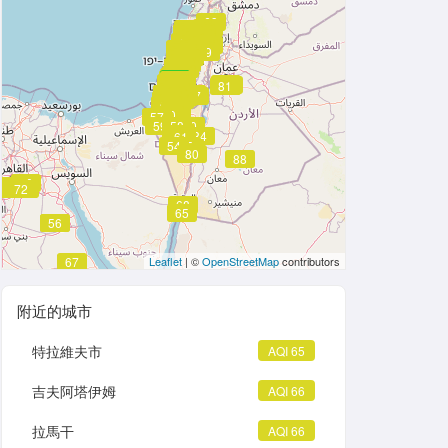
69
68
61
63
64
67
62
64
62
63
65
65
65
62
62
65
67
66
65
66
64
64
69
64
64
67
76
72
63
66
64
67
70
73
70
73
67
68
79
65
65
69
66
69
69
67
67
70
69
68
68
68
70
65
67
65
67
65
65
65
65
65
65
0
65
65
66
66
66
64
65
66
65
65
65
81
81
62
62
62
81
81
81
65
65
64
58
64
64
64
61
58
60
60
64
64
64
64
58
67
62
64
62
64
64
63
62
65
65
61
61
64
60
57
59
58
70
58
84
61
54
65
65
80
88
70
70
70
70
72
72
72
71
68
65
56
56
67
Leaflet
| ©
OpenStreetMap
contributors
附近的城市
特拉維夫市
AQI 65
吉夫阿塔伊姆
AQI 66
拉馬干
AQI 66