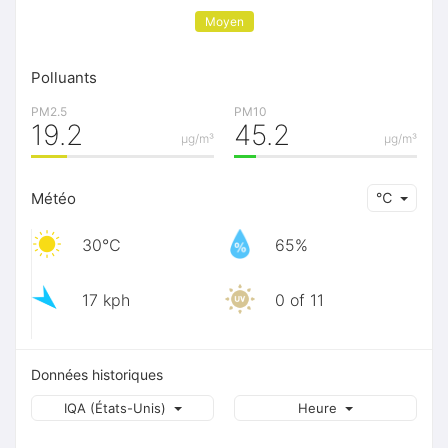
Moyen
Polluants
PM2.5
PM10
19.2
45.2
μg/m³
μg/m³
Météo
℃
30℃
65%
17 kph
0 of 11
Données historiques
IQA (États-Unis)
Heure