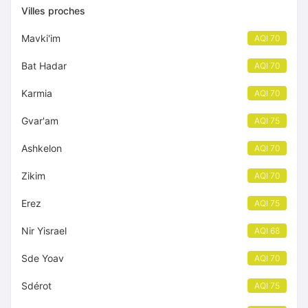
Villes proches
Mavki'im
AQI 70
Bat Hadar
AQI 70
Karmia
AQI 70
Gvar'am
AQI 75
Ashkelon
AQI 70
Zikim
AQI 70
Erez
AQI 75
Nir Yisrael
AQI 68
Sde Yoav
AQI 70
Sdérot
AQI 75