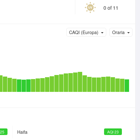
0 of 11
CAQI (Europa)
Oraria
Haifa
 25
AQI 23