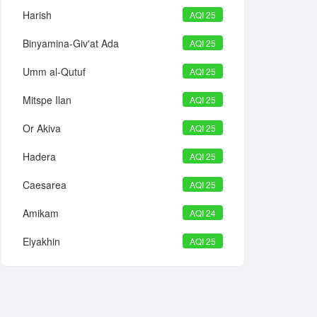
Harish
AQI 25
Binyamina-Giv'at Ada
AQI 25
Umm al-Qutuf
AQI 25
Mitspe Ilan
AQI 25
Or Akiva
AQI 25
Hadera
AQI 25
Caesarea
AQI 25
Amikam
AQI 24
Elyakhin
AQI 25