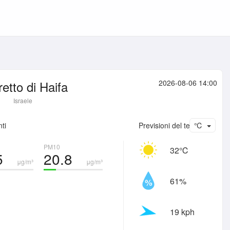
retto di Haifa
2026-08-06 14:00
Israele
ti
Previsioni del tempo
℃
PM10
32℃
5
20.8
μg/m³
μg/m³
61%
19 kph