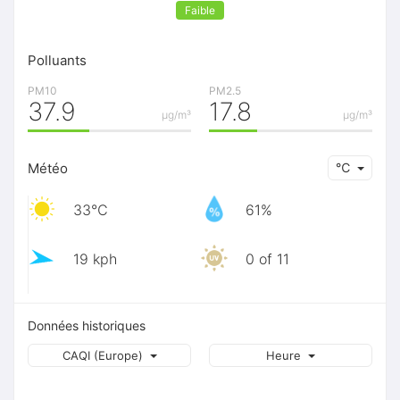
Faible
Polluants
PM10
PM2.5
37.9
17.8
μg/m³
μg/m³
Météo
℃
33℃
61%
19 kph
0 of 11
Données historiques
CAQI (Europe)
Heure