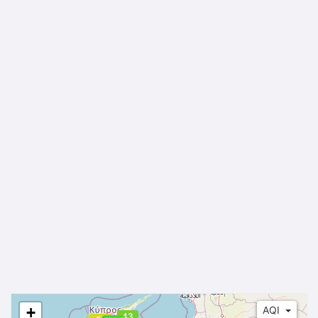
+
AQI
43