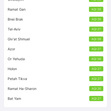
Ramat Gan
AQI 38
Bnei Brak
AQI 26
Tel-Aviv
AQI 27
Giv'at Shmuel
AQI 38
Azor
AQI 27
Or Yehuda
AQI 38
Holon
AQI 27
Petah Tikva
AQI 27
Ramat Ha-Sharon
AQI 26
Bat Yam
AQI 27