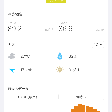
ミディアム
汚染物質
PM10
PM2.5
89.2
36.9
μg/m³
μg/m³
天気
℃
27℃
82%
17 kph
0 of 11
過去のデータ
CAQI（欧州）
毎時