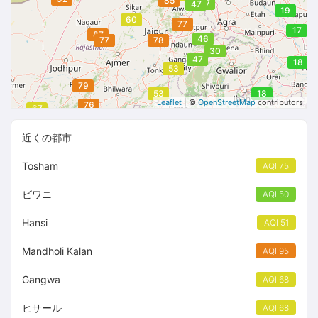
85
47
47
19
60
77
17
87
46
77
78
30
47
18
53
79
53
18
Leaflet
| ©
OpenStreetMap
contributors
76
67
近くの都市
Tosham
AQI 75
ビワニ
AQI 50
Hansi
AQI 51
Mandholi Kalan
AQI 95
Gangwa
AQI 68
ヒサール
AQI 68