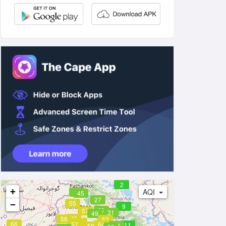
2
+
AQI
41
45
27
55
−
9
37
57
31
49
60
56
53
61
66
57
64
11
28
58