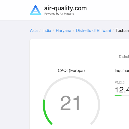
Asia
India
Haryana
Distretto di Bhiwani
Tosha
Distre
CAQI (Europa)
Inquinan
PM2.5
12.
21