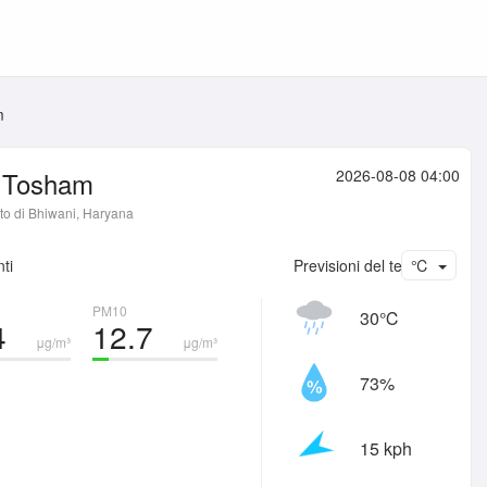
m
Tosham
2026-08-08 04:00
tto di Bhiwani, Haryana
ti
Previsioni del tempo
℃
PM10
30℃
4
12.7
μg/m³
μg/m³
73%
15 kph