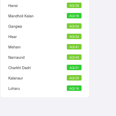
Hansi
AQI 38
Mandholi Kalan
AQI 18
Gangwa
AQI 34
Hisar
AQI 34
Meham
AQI 41
Narnaund
AQI 49
Charkhi Dadri
AQI 21
Kalanaur
AQI 29
Loharu
AQI 16