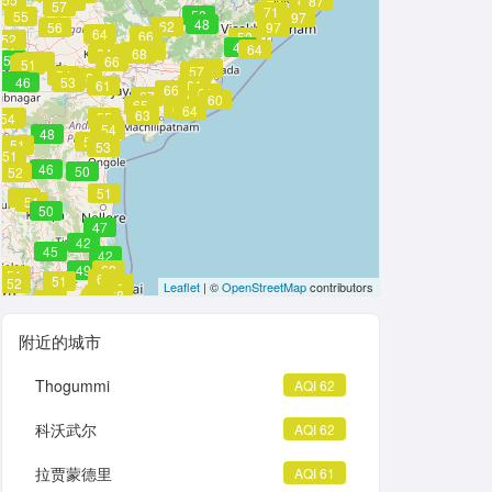
59
87
57
71
50
55
97
48
62
56
97
64
66
52
52
52
49
64
67
68
51
64
68
50
53
66
51
51
51
54
57
54
58
46
46
53
61
61
66
61
67
60
65
65
64
63
53
55
54
54
54
48
52
51
53
51
46
50
52
51
51
51
50
47
42
45
42
49
69
51
68
51
51
52
68
Leaflet
| ©
OpenStreetMap
contributors
68
64
68
54
53
53
附近的城市
Thogummi
AQI 62
科沃武尔
AQI 62
拉贾蒙德里
AQI 61