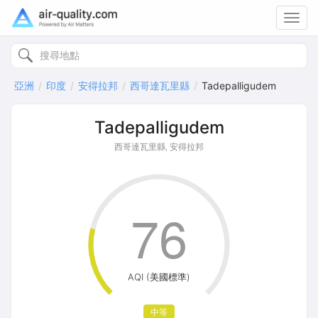
Toggl
navig
亞洲
印度
安得拉邦
西哥達瓦里縣
Tadepalligudem
Tadepalligudem
西哥達瓦里縣, 安得拉邦
76
AQI (美國標準)
中等