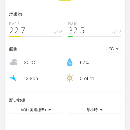
汙染物
PM2.5
PM10
22.7
32.5
μg/m³
μg/m³
氣象
℃
30℃
67%
13 kph
0 of 11
歷史數據
AQI (美國標準)
每小時