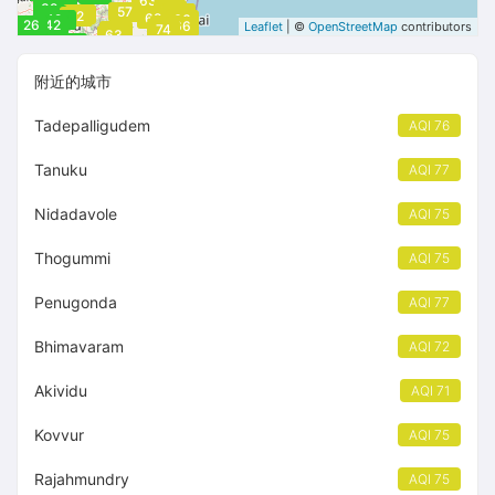
63
39
66
57
66
52
42
52
66
69
42
47
66
26
42
66
66
Leaflet
| ©
OpenStreetMap
contributors
74
62
63
47
附近的城市
Tadepalligudem
AQI 76
Tanuku
AQI 77
Nidadavole
AQI 75
Thogummi
AQI 75
Penugonda
AQI 77
Bhimavaram
AQI 72
Akividu
AQI 71
Kovvur
AQI 75
Rajahmundry
AQI 75