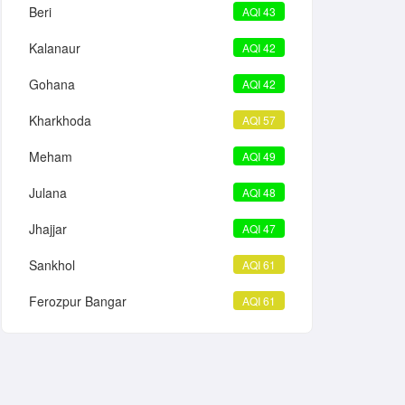
Beri
AQI 43
Kalanaur
AQI 42
Gohana
AQI 42
Kharkhoda
AQI 57
Meham
AQI 49
Julana
AQI 48
Jhajjar
AQI 47
Sankhol
AQI 61
Ferozpur Bangar
AQI 61