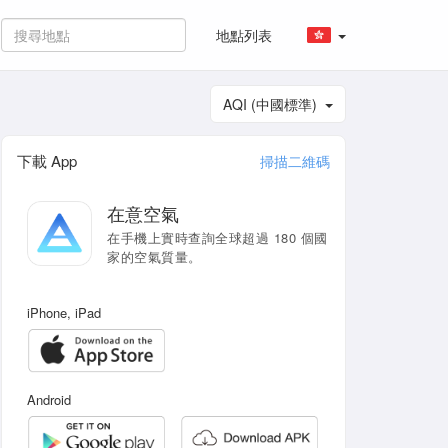
地點列表
AQI (中國標準)
下載 App
掃描二維碼
在意空氣
在手機上實時查詢全球超過 180 個國
家的空氣質量。
iPhone, iPad
Android