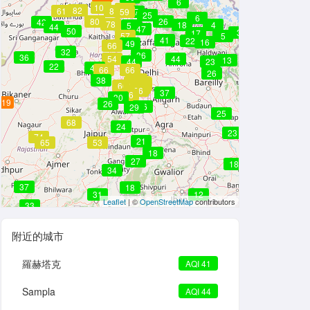
6
100
59
59
82
61
81
59
37
25
6
80
26
42
78
18
4
50
44
47
50
3
17
57
5
41
22
16
49
66
32
36
36
54
44
13
44
23
22
45
66
66
26
66
38
66
66
66
66
66
66
66
66
66
66
66
66
66
37
66
30
119
26
36
29
25
68
24
23
74
21
65
53
18
27
18
34
37
18
31
12
Leaflet
| ©
OpenStreetMap
contributors
33
附近的城市
羅赫塔克
AQI 41
Sampla
AQI 44