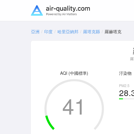
亞洲
印度
哈里亞納邦
羅塔克縣
羅赫塔克
羅
AQI (中國標準)
汙染物
PM2.5
28.
41