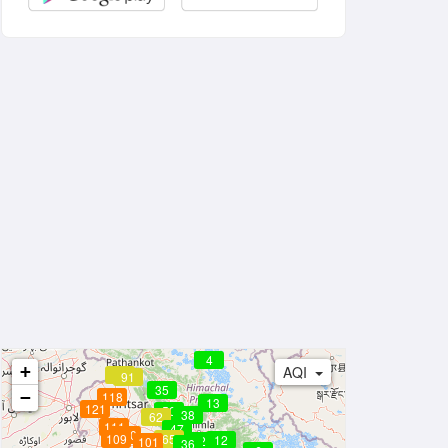
4
+
AQI
84
91
35
−
118
13
121
50
38
62
111
47
110
109
65
12
22
101
36