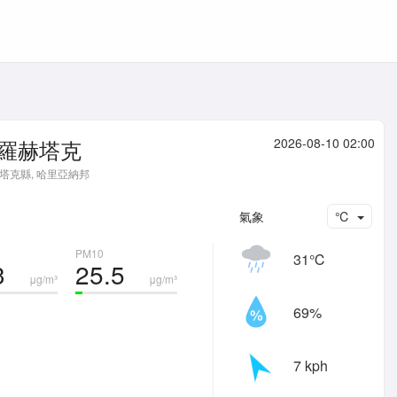
羅赫塔克
2026-08-10 02:00
塔克縣, 哈里亞納邦
氣象
℃
PM10
31℃
3
25.5
μg/m³
μg/m³
69%
7 kph