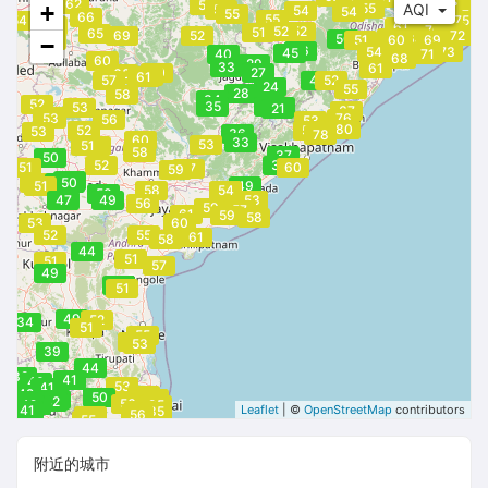
55
76
79
62
55
78
+
55
AQI
55
54
54
55
75
66
55
73
54
75
56
68
61
70
52
52
51
73
65
69
52
72
58
50
64
55
51
60
69
−
46
46
54
73
45
40
71
68
60
29
33
61
60
27
60
61
61
57
47
52
24
55
28
58
34
52
35
22
22
53
21
67
53
53
76
56
53
81
80
52
58
53
36
78
60
33
53
51
52
58
37
50
52
35
51
60
57
59
50
51
49
49
50
51
49
58
54
50
47
49
53
56
59
57
61
59
58
53
60
52
55
61
58
44
51
51
57
49
48
51
49
52
34
34
51
55
53
53
39
44
38
41
40
53
41
42
85
50
85
42
42
42
85
56
42
42
85
41
69
Leaflet
| ©
OpenStreetMap
contributors
85
56
54
55
附近的城市