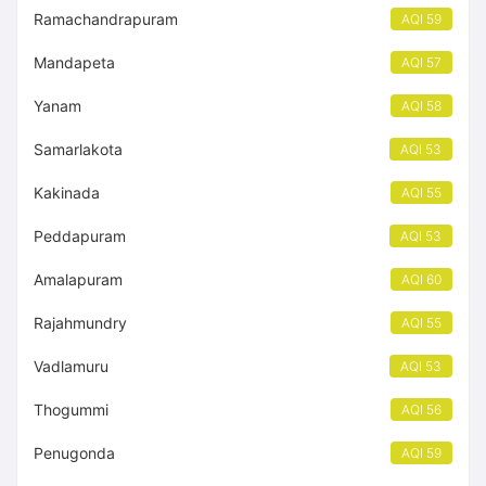
Ramachandrapuram
AQI 59
Mandapeta
AQI 57
Yanam
AQI 58
Samarlakota
AQI 53
Kakinada
AQI 55
Peddapuram
AQI 53
Amalapuram
AQI 60
Rajahmundry
AQI 55
Vadlamuru
AQI 53
Thogummi
AQI 56
Penugonda
AQI 59