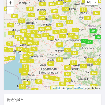
66
63
+
AQI
81
91
83
96
85
−
70
59
82
70
57
75
81
70
67
53
62
77
63
58
78
73
60
68
60
39
80
56
57
77
79
79
67
60
76
57
32
80
58
64
80
78
50
83
42
77
80
76
57
54
80
74
74
76
77
55
51
69
64
65
59
68
53
58
63
60
57
55
64
58
52
62
52
54
54
52
64
52
55
56
57
56
55
57
58
57
64
56
57
56
Leaflet
| ©
OpenStreetMap
contributors
51
58
64
附近的城市