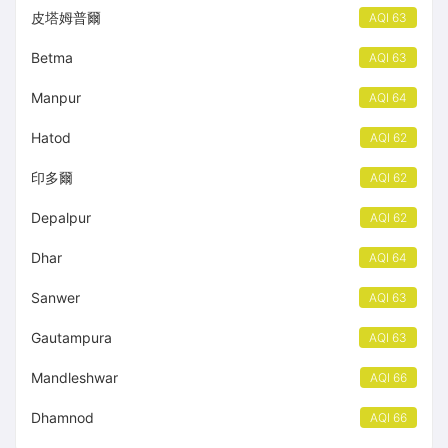
皮塔姆普爾
AQI 63
Betma
AQI 63
Manpur
AQI 64
Hatod
AQI 62
印多爾
AQI 62
Depalpur
AQI 62
Dhar
AQI 64
Sanwer
AQI 63
Gautampura
AQI 63
Mandleshwar
AQI 66
Dhamnod
AQI 66