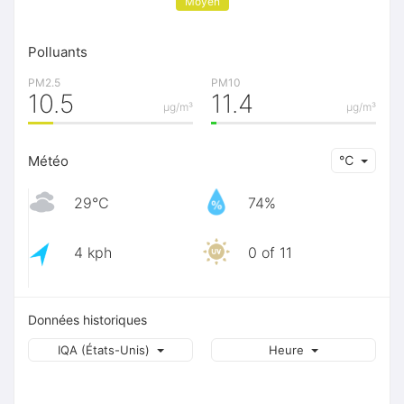
Moyen
Polluants
PM2.5
PM10
10.5
11.4
μg/m³
μg/m³
Météo
℃
29℃
74%
4 kph
0 of 11
Données historiques
IQA (États-Unis)
Heure