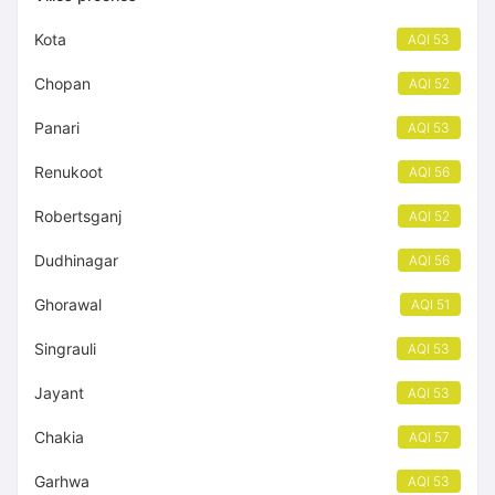
Kota
AQI 53
Chopan
AQI 52
Panari
AQI 53
Renukoot
AQI 56
Robertsganj
AQI 52
Dudhinagar
AQI 56
Ghorawal
AQI 51
Singrauli
AQI 53
Jayant
AQI 53
Chakia
AQI 57
Garhwa
AQI 53