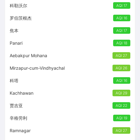
科勒沃尔
AQI 17
罗伯茨根杰
AQI 16
焦本
AQI 17
Panari
AQI 18
Aebakpur Mohana
AQI 27
Mirzapur-cum-Vindhyachal
AQI 26
科塔
AQI 16
Kachhawan
AQI 29
贾吉亚
AQI 22
辛格劳利
AQI 19
Ramnagar
AQI 27