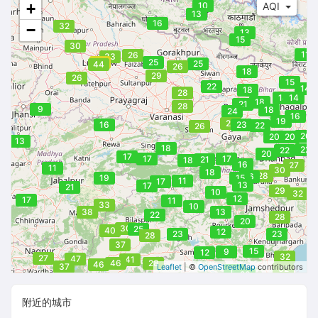
+
10
AQI
13
16
32
−
13
15
30
11
26
33
54
25
25
44
26
18
29
26
15
22
14
18
28
14
14
18
21
28
9
18
24
16
19
26
16
23
22
26
20
20
20
13
18
22
22
20
17
17
17
21
18
16
27
11
30
18
28
16
19
15
11
17
13
17
21
29
10
32
12
17
11
33
10
38
13
22
28
20
30
25
40
12
23
23
28
37
15
9
12
32
27
47
41
46
28
46
37
Leaflet
| ©
OpenStreetMap
contributors
32
14
20
附近的城市