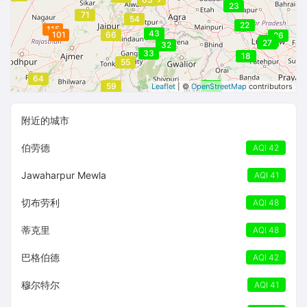
23
71
54
22
115
43
101
66
26
36
27
32
33
18
55
64
59
21
Leaflet
| ©
OpenStreetMap
contributors
附近的城市
伯劳德
AQI 42
Jawaharpur Mewla
AQI 41
切布劳利
AQI 48
蒂克里
AQI 48
巴格伯德
AQI 42
穆尔特尔
AQI 41