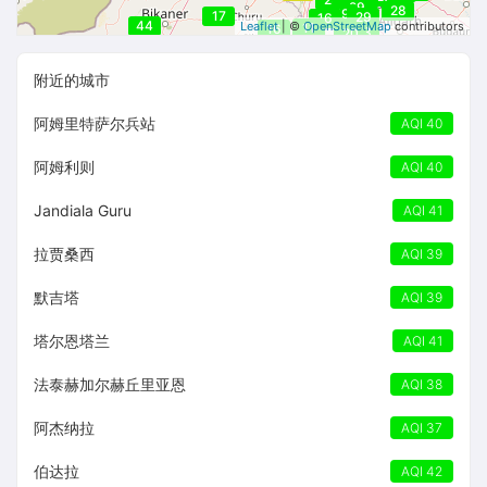
29
29
29
28
29
17
29
16
44
Leaflet
| ©
OpenStreetMap
contributors
11
16
23
20
附近的城市
阿姆里特萨尔兵站
AQI 40
阿姆利则
AQI 40
Jandiala Guru
AQI 41
拉贾桑西
AQI 39
默吉塔
AQI 39
塔尔恩塔兰
AQI 41
法泰赫加尔赫丘里亚恩
AQI 38
阿杰纳拉
AQI 37
伯达拉
AQI 42