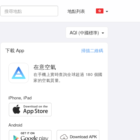
地點列表
AQI (中國標準)
下載 App
掃描二維碼
在意空氣
在手機上實時查詢全球超過 180 個國
家的空氣質量。
iPhone, iPad
Android