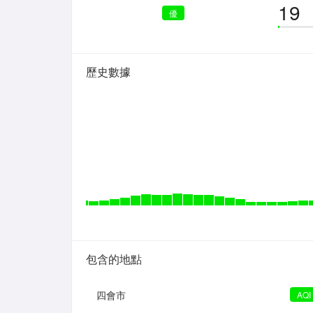
19
優
歷史數據
包含的地點
四會市
AQI