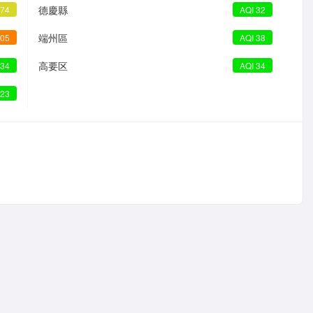
德慶縣
 74
AQI 32
端州區
105
AQI 38
高要区
 34
AQI 34
 23