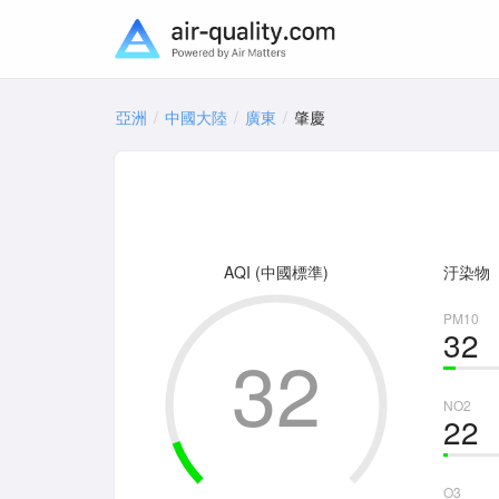
亞洲
中國大陸
廣東
肇慶
AQI (中國標準)
汙染物
PM10
32
32
NO2
22
O3