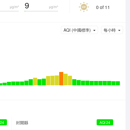
9
0 of 11
μg/m³
μg/m³
AQI (中國標準)
每小時
封開縣
 24
AQI 24