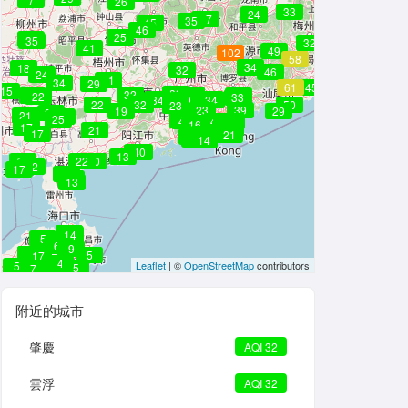
26
33
24
33
37
35
45
46
28
25
38
35
32
41
49
102
58
34
18
32
46
24
31
34
29
61
45
15
33
32
29
17
30
43
36
22
33
32
24
34
30
35
34
28
22
32
50
23
23
39
19
29
25
21
27
25
33
30
43
48
26
25
19
21
24
16
35
17
22
21
23
21
21
21
21
21
21
21
17
28
21
21
21
43
15
19
15
33
14
36
15
15
14
15
16
14
36
40
13
15
22
20
22
17
13
13
13
13
12
18
14
5
6
9
16
15
5
17
4
5
Leaflet
| ©
OpenStreetMap
contributors
5
7
3
附近的城市
肇慶
AQI 32
雲浮
AQI 32