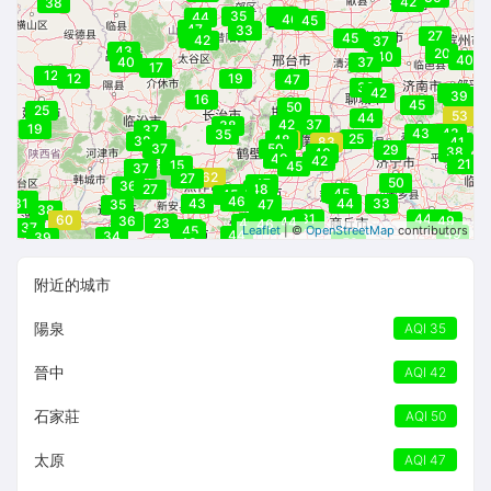
42
38
35
40
44
50
46
45
47
40
33
35
27
46
45
42
42
37
43
20
40
40
40
37
17
12
12
19
47
47
39
42
39
39
41
16
45
38
50
25
53
44
42
37
38
19
37
43
43
35
25
48
58
48
38
83
41
37
50
29
38
40
49
42
21
15
45
37
62
27
50
47
36
27
48
48
45
46
45
45
31
46
31
43
43
44
33
35
47
38
31
44
42
60
46
36
49
45
44
23
49
46
37
46
45
Leaflet
| ©
OpenStreetMap
contributors
49
44
34
39
50
43
50
附近的城市
陽泉
AQI 35
晉中
AQI 42
石家莊
AQI 50
太原
AQI 47