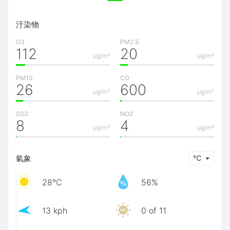
汙染物
O3
PM2.5
112
20
μg/m³
μg/m³
PM10
CO
26
600
μg/m³
μg/m³
SO2
NO2
8
4
μg/m³
μg/m³
氣象
℃
28℃
56%
13 kph
0 of 11