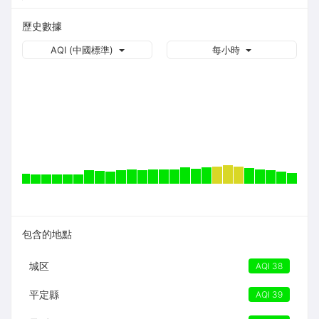
歷史數據
AQI (中國標準)
每小時
包含的地點
城区
AQI 38
平定縣
AQI 39